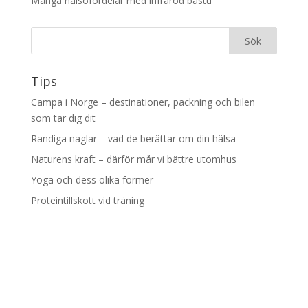
Många hälsofördelar med infraröd bastu
Tips
Campa i Norge – destinationer, packning och bilen
som tar dig dit
Randiga naglar – vad de berättar om din hälsa
Naturens kraft – därför mår vi bättre utomhus
Yoga och dess olika former
Proteintillskott vid träning
Designad av
Elegant Themes
| Drivs med
WordPress