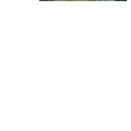
Designad av
Elegant Themes
| Drivs med
Wo