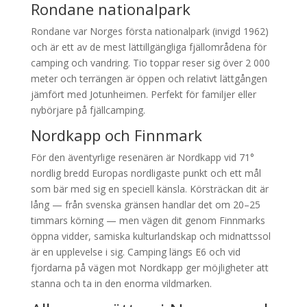
Rondane nationalpark
Rondane var Norges första nationalpark (invigd 1962)
och är ett av de mest lättillgängliga fjällområdena för
camping och vandring. Tio toppar reser sig över 2 000
meter och terrängen är öppen och relativt lättgången
jämfört med Jotunheimen. Perfekt för familjer eller
nybörjare på fjällcamping.
Nordkapp och Finnmark
För den äventyrlige resenären är Nordkapp vid 71°
nordlig bredd Europas nordligaste punkt och ett mål
som bär med sig en speciell känsla. Körsträckan dit är
lång — från svenska gränsen handlar det om 20–25
timmars körning — men vägen dit genom Finnmarks
öppna vidder, samiska kulturlandskap och midnattssol
är en upplevelse i sig. Camping längs E6 och vid
fjordarna på vägen mot Nordkapp ger möjligheter att
stanna och ta in den enorma vildmarken.