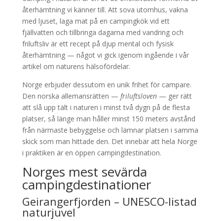
återhämtning vi känner till. Att sova utomhus, vakna
med ljuset, laga mat på en campingkök vid ett
fjällvatten och tillbringa dagarna med vandring och
friluftsliv är ett recept på djup mental och fysisk
återhämtning — något vi gick igenom ingående i vår
artikel om naturens hälsofördelar.
Norge erbjuder dessutom en unik frihet för campare.
Den norska allemansrätten —
friluftsloven
— ger rätt
att slå upp tält i naturen i minst två dygn på de flesta
platser, så länge man håller minst 150 meters avstånd
från närmaste bebyggelse och lämnar platsen i samma
skick som man hittade den. Det innebär att hela Norge
i praktiken är en öppen campingdestination.
Norges mest sevärda
campingdestinationer
Geirangerfjorden – UNESCO-listad
naturjuvel