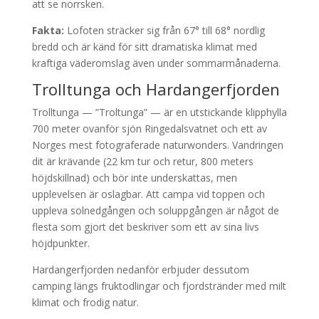
att se norrsken.
Fakta:
Lofoten sträcker sig från 67° till 68° nordlig
bredd och är känd för sitt dramatiska klimat med
kraftiga väderomslag även under sommarmånaderna.
Trolltunga och Hardangerfjorden
Trolltunga — ”Troltunga” — är en utstickande klipphylla
700 meter ovanför sjön Ringedalsvatnet och ett av
Norges mest fotograferade naturwonders. Vandringen
dit är krävande (22 km tur och retur, 800 meters
höjdskillnad) och bör inte underskattas, men
upplevelsen är oslagbar. Att campa vid toppen och
uppleva solnedgången och soluppgången är något de
flesta som gjort det beskriver som ett av sina livs
höjdpunkter.
Hardangerfjorden nedanför erbjuder dessutom
camping längs fruktodlingar och fjordstränder med milt
klimat och frodig natur.