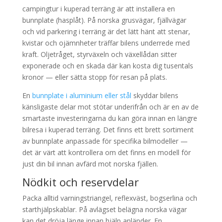
campingtur i kuperad terräng är att installera en
bunnplate (hasplåt). På norska grusvägar, fjällvägar
och vid parkering i terräng är det lätt hänt att stenar,
kvistar och ojämnheter träffar bilens underrede med
kraft. Oljetråget, styrväxeln och växellådan sitter
exponerade och en skada där kan kosta dig tusentals
kronor — eller sätta stopp för resan på plats.
En
bunnplate i aluminium eller stål
skyddar bilens
känsligaste delar mot stötar underifrån och är en av de
smartaste investeringarna du kan göra innan en längre
bilresa i kuperad terräng. Det finns ett brett sortiment
av bunnplate anpassade för specifika bilmodeller —
det är värt att kontrollera om det finns en modell för
just din bil innan avfärd mot norska fjällen.
Nödkit och reservdelar
Packa alltid varningstriangel, reflexväst, bogserlina och
starthjälpskablar. På avlägset belägna norska vägar
kan det dröja länge innan hjälp anländer. En