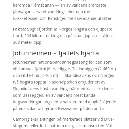
berömda Flåmsbanan — en av världens brantaste
järnvägar — samt vandringsleder upp mot
Brekkefossen och Rimstigen med svindlande utsikter.
Fakta:
Sognefjorden är Norges längsta och djupaste
fjord, 204 kilometer lång och på sina djupaste ställen 1
308 meter djup.
Jotunheimen – fjällets hjärta
Jotunheimen nationalpark är högsäsong för den som
vill campa i fjällmiljö. Här ligger Galdhøpiggen (2 469 m)
och Glittertind (2 465 m) — Skandinaviens och Norges
två högsta toppar. Nationalparken erbjuder ett av
Skandinaviens bästa vandringsnät med klassiska leder
som Besseggen, en av världens mest kända
dagsvandringar längs en smal kam med djupblå Gjende
på ena sidan och gröna Bessvatnet på den andra.
Camping sker antingen på markerade platser vid DNT-
stugorna eller fritt i naturen enligt allemansrätten. Väl