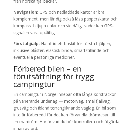
från norska fjällbäckar.
Navigation:
GPS och nedladdade kartor är bra
komplement, men lär dig också läsa papperskarta och
kompass. I djupa dalar och vid dåligt väder kan GPS-
signalen vara opålitlig.
Förstahjiälp:
Ha alltid ett baskit för första hjälpen,
inklusive plåster, elastisk binda, smärtstillande och
eventuella personliga mediciner.
Förbered bilen – en
förutsättning för trygg
campingtur
En campingtur i Norge innebär ofta långa körsträckor
på varierande underlag — motorväg, smal fjällväg,
grusväg och ibland terrängliknande väglag. En bil som
inte är förberedd för det kan förvandla drömresan till
en mardröm. Här är vad du bör kontrollera och åtgärda
innan avfärd.