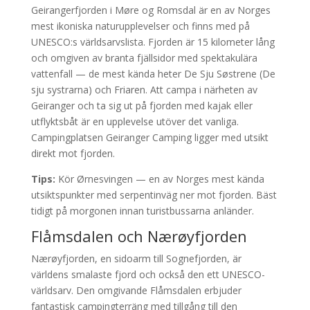
Geirangerfjorden i Møre og Romsdal är en av Norges
mest ikoniska naturupplevelser och finns med på
UNESCO:s världsarvslista. Fjorden är 15 kilometer lång
och omgiven av branta fjällsidor med spektakulära
vattenfall — de mest kända heter De Sju Søstrene (De
sju systrarna) och Friaren. Att campa i närheten av
Geiranger och ta sig ut på fjorden med kajak eller
utflyktsbåt är en upplevelse utöver det vanliga.
Campingplatsen Geiranger Camping ligger med utsikt
direkt mot fjorden.
Tips:
Kör Ørnesvingen — en av Norges mest kända
utsiktspunkter med serpentinväg ner mot fjorden. Bäst
tidigt på morgonen innan turistbussarna anländer.
Flåmsdalen och Nærøyfjorden
Nærøyfjorden, en sidoarm till Sognefjorden, är
världens smalaste fjord och också den ett UNESCO-
världsarv. Den omgivande Flåmsdalen erbjuder
fantastisk campingterräng med tillgång till den