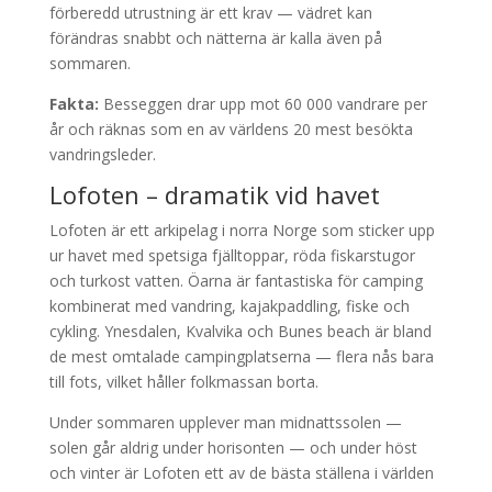
förberedd utrustning är ett krav — vädret kan
förändras snabbt och nätterna är kalla även på
sommaren.
Fakta:
Besseggen drar upp mot 60 000 vandrare per
år och räknas som en av världens 20 mest besökta
vandringsleder.
Lofoten – dramatik vid havet
Lofoten är ett arkipelag i norra Norge som sticker upp
ur havet med spetsiga fjälltoppar, röda fiskarstugor
och turkost vatten. Öarna är fantastiska för camping
kombinerat med vandring, kajakpaddling, fiske och
cykling. Ynesdalen, Kvalvika och Bunes beach är bland
de mest omtalade campingplatserna — flera nås bara
till fots, vilket håller folkmassan borta.
Under sommaren upplever man midnattssolen —
solen går aldrig under horisonten — och under höst
och vinter är Lofoten ett av de bästa ställena i världen