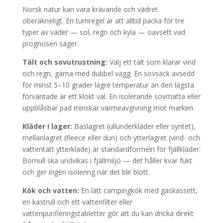
Norsk natur kan vara krävande och vädret
oberäkneligt. En tumregel är att alltid packa för tre
typer av väder — sol, regn och kyla — oavsett vad
prognosen säger.
Tält och sovutrustning:
Välj ett tält som klarar vind
och regn, gärna med dubbel vägg. En sovsäck avsedd
för minst 5–10 grader lägre temperatur än den lägsta
förväntade är ett klokt val. En isolerande sovmatta eller
uppblåsbar pad minskar värmeavgivning mot marken.
Kläder i lager:
Baslagret (ullunderkläder eller syntet),
mellanlagret (fleece eller dun) och ytterlagret (vind- och
vattentätt ytterkläde) är standardformeln för fjällkläder.
Bomull ska undvikas i fjällmiljö — det håller kvar fukt
och ger ingen isolering när det blir blött.
Kök och vatten:
En lätt campingkök med gaskassett,
en kastrull och ett vattenfilter eller
vattenpurifieringstabletter gör att du kan dricka direkt