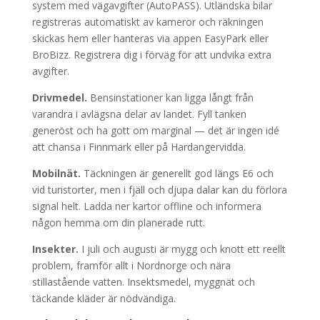
system med vägavgifter (AutoPASS). Utländska bilar
registreras automatiskt av kameror och räkningen
skickas hem eller hanteras via appen EasyPark eller
BroBizz. Registrera dig i förväg för att undvika extra
avgifter.
Drivmedel.
Bensinstationer kan ligga långt från
varandra i avlägsna delar av landet. Fyll tanken
generöst och ha gott om marginal — det är ingen idé
att chansa i Finnmark eller på Hardangervidda.
Mobilnät.
Täckningen är generellt god längs E6 och
vid turistorter, men i fjäll och djupa dalar kan du förlora
signal helt. Ladda ner kartor offline och informera
någon hemma om din planerade rutt.
Insekter.
I juli och augusti är mygg och knott ett reellt
problem, framför allt i Nordnorge och nära
stillastående vatten. Insektsmedel, myggnät och
täckande kläder är nödvändiga.