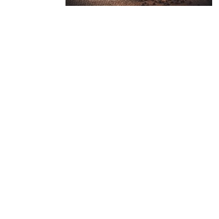
Designad av
Elegant Themes
| Drivs med
Wo